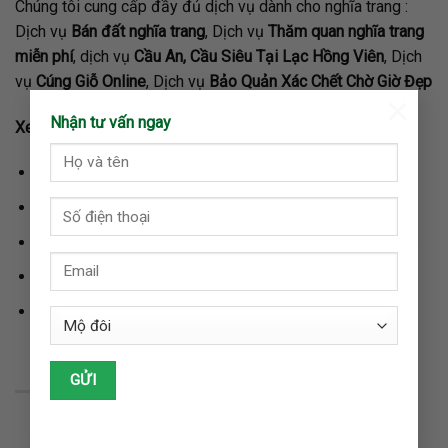
Chúng tôi cung cấp đầy đủ dịch vụ dành cho nghĩa trang :
Dịch vụ
Bán đất nghĩa trang
, Dịch vụ
Thăm quan nghĩa trang
miễn phí
, dịch vụ
Cầu An, Cầu Siêu Tại Lạc Hồng Viên
, Dịch
vụ
Cúng Giỗ Online
, Dịch vụ
Bảo Quản Xác Chết Chờ Giờ Đẹp
×
Nhận tư vấn ngay
Xem thêm các thông tin khác Lạc Hồng Viên :
Mộ Kết là gì, Mộ trùng là gì?
Cách xem tuổi Bốc Mộ.
Hướng dẫn đặt mộ phần đem lại phúc phần con cháu.
Quy trình tổ chức tại các nhà tang lễ.
Giá đất Lạc Hồng Viên