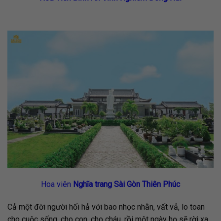
Hoa viên
Nghĩa trang Sài Gòn Thiên Phúc
Cả một đời người hối hả với bao nhọc nhằn, vất vả, lo toan
cho cuộc sống, cho con, cho cháu, rồi một ngày họ sẽ rời xa