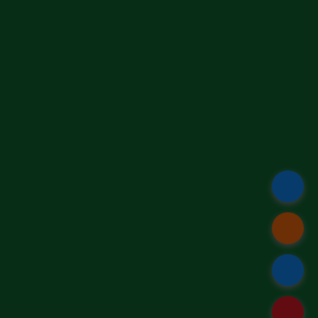
.
.
.
.