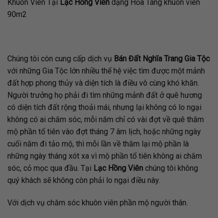
Khuôn Viên Tại
Lạc H
ồ
ng Viên
dạng Hỏa Táng khuôn viên
90m2
Chúng tôi còn cung cấp dịch vụ
Bán Đất Nghĩa Trang Gia Tộc
với những Gia Tộc lớn nhiều thế hệ việc tìm được một mảnh
đất hợp phong thủy và diện tích là điều vô cùng khó khăn.
Người trưởng họ phải đi tìm những mảnh đất ở quê hương
có diện tích đất rộng thoải mái, nhưng lại không có lo ngại
không có ai chăm sóc, mỗi năm chỉ có vài đợt về quê thăm
mộ phần tổ tiên vào đợt tháng 7 âm lịch, hoặc những ngày
cuối năm đi tảo mộ, thì mỗi lần về thăm lại mộ phần là
những ngày tháng xót xa vì mộ phần tổ tiên không ai chăm
sóc, cỏ mọc qua đầu. Tại
Lạc Hồng Viên
chúng tôi không
quý khách sẽ không còn phải lo ngại điều này.
Với dịch vụ chăm sóc khuôn viên phần mộ người thân.