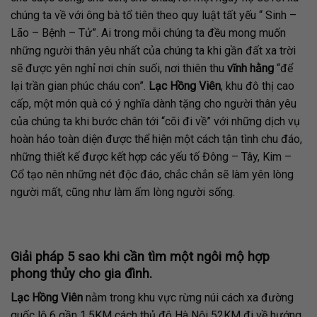
chúng ta về với ông bà tổ tiên theo quy luật tất yếu “ Sinh –
Lão – Bệnh – Tử”. Ai trong mỗi chúng ta đều mong muốn
những người thân yêu nhất của chúng ta khi gần đất xa trời
sẽ được yên nghỉ nơi chín suối, nơi thiên thu
vĩnh hằng
“để
lại trần gian phúc cháu con”.
Lạc Hồng Viên
, khu đô thị cao
cấp, một món quà có ý nghĩa dành tặng cho người thân yêu
của chúng ta khi bước chân tới “cõi đi về” với những dịch vụ
hoàn hảo toàn diện được thể hiện một cách tận tình chu đáo,
những thiết kế được kết hợp các yếu tố Đông – Tây, Kim –
Cổ tạo nên những nét độc đáo, chắc chắn sẽ làm yên lòng
người mất, cũng như làm ấm lòng người sống.
Giải pháp 5 sao khi cần tìm một ngôi mộ hợp
phong thủy cho gia đình.
Lạc Hồng Viên
nằm trong khu vực rừng núi cách xa đường
quốc lộ 6 gần 1.5KM cách thủ đô Hà Nội 52KM đi về hướng