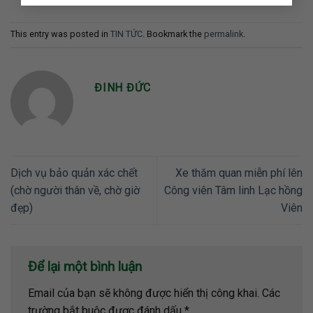
This entry was posted in
TIN TỨC
. Bookmark the
permalink
.
ĐINH ĐỨC
Dịch vụ bảo quản xác chết
Xe thăm quan miễn phí lên
(chờ người thân về, chờ giờ
Công viên Tâm linh Lạc hồng
đẹp)
Viên
Để lại một bình luận
Email của bạn sẽ không được hiển thị công khai.
Các
trường bắt buộc được đánh dấu
*