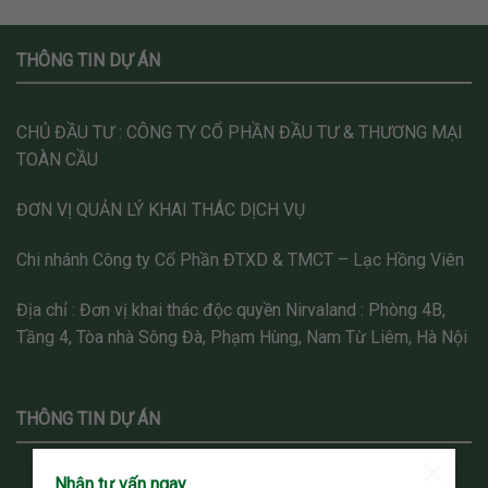
THÔNG TIN DỰ ÁN
CHỦ ĐẦU TƯ : CÔNG TY CỔ PHẦN ĐẦU TƯ & THƯƠNG MẠI
TOÀN CẦU
ĐƠN VỊ QUẢN LÝ KHAI THÁC DỊCH VỤ
Chi nhánh Công ty Cổ Phần ĐTXD & TMCT – Lạc Hồng Viên
Địa chỉ : Đơn vị khai thác độc quyền Nirvaland : Phòng 4B,
Tầng 4, Tòa nhà Sông Đà, Phạm Hùng, Nam Từ Liêm, Hà Nội
THÔNG TIN DỰ ÁN
×
Nhận tư vấn ngay