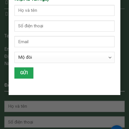
Chính sách bảo mật
Điều khoản thỏa thuận
Tel : 0932.95.88.33
Email: dinhduc.lhv@gmail.com
Địa chỉ: Phòng 4B Tầng 4 Tòa Nhà Sông Đà, Phạm Hùng,
Nam Từ Liêm, Hà Nội
ĐĂNG KÝ THAM QUAN