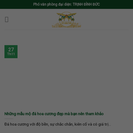
Skip
Phó văn phòng đại diện: TRỊNH ĐÌNH ĐỨC
to
content
27
Th11
Những mẫu mộ đá hoa cương đẹp mà bạn nên tham khảo
Đá hoa cương với độ bền, sự chắc chắn, kiên cố và có giá trị...